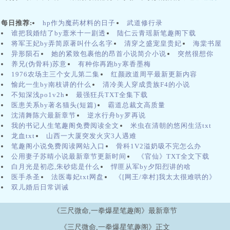
在一起。面对无止境的权力游戏，她们决定联手揭露潜藏在宫廷中的
腐败与阴谋。在这个过程中，两人之间的情感也逐渐蜕变，成为了一
每日推荐:
hp作为魔药材料的日子
武道修行录
种更为深厚的友谊，甚至超越了爱情的界限。念念不忘，必有回响。
谁把我婚结了by薏米十一剧透
陆仁云青瑶新笔趣阁下载
没有想到的是，韩宇先是沉默了一会儿，随即微笑着拉住了林青的
将军王妃by弄简原著叫什么名字
清穿之盛宠皇贵妃
海棠书屋
手。他的声音温柔而坚定：“我欣赏你勇敢的决定，但无论过去如何，
异形陨石
她的紧致包裹他的昂首小说简介小说
突然很想你
我都希望能与你的未来相伴。”静敏握住了阿旺的手，眼中满是温
养兄(伪骨科)苏意
有种你再跑by寒香墨梅
柔：“你知道吗？我一直在想你，想起我们一起的日子。我不会忘记你
1976农场主三个女儿第二集
红颜政道周平最新更新内容
的。”故事的开端，围绕女主角李晓雨展开。她是一个在温带雨季中长
愉此一生by南枝讲的什么
清冷美人穿成贵族F4的小说
大的女孩，总是喜欢在雨中徜徉，感受那湿润的空气与悠然的心境。
不知深浅po1v2h
最强狂兵TXT全集下载
她的生活看似平凡，却因为一场雨而翻转。那天，学校放学后的天空
医患关系by著名猫头(短篇)
霸道总裁文高质量
乌云密布，正值典型的温带雨季。李晓雨在路途中遇见了一个名叫林
沈清舞陈六最新章节
逆水行舟by罗再说
浩的男孩，他正站在树下，避着雨。两人在短暂的交流中产生了难以
我的书记人生笔趣阁免费阅读全文
米虫在清朝的悠闲生活txt
言喻的默契，从此，命运的齿轮开始转动。林雪转过头看着他，神色
龙血txt
山西一大厦突发火灾3人遇难
坚定。“可他不该这样对你，李辰。有时候，我们不需要独自承
笔趣阁小说免费阅读网站入口
骨科1V2溢奶吸不完怎么办
受。”时光在流转，小雨的足迹遍布各地，但她心中的那份对文学的执
公用妻子苏晴小说最新章节更新时间
《官仙》TXT全文下载
着从未改变。在一个秋日的午後，她终于再度回到了小镇，走进了那
白月光是初恋,朱砂痣是什么
悍匪从军by夕阳烈讲的啥
间熟悉的书屋，看到李白的身影，心中涌起暖流。李白看到小雨，露
医手杀圣
法医毒妃txt网盘
《[网王/幸村]我太太很难哄的》
出欣慰的笑容，仿佛岁月从未改变过什么。李扬是一名普通的大学
双儿婚后日常训诫
生，平日里他沉迷于科幻小说，梦想着有一天能亲自踏上探险的旅
程。然而，他的生活一直平淡无奇，直到那一天，一个神秘的短信改
《三尺微命,一拳爆星笔趣阁》最新章节
变了他的一生。短信的内容简单而直接：“加入我们，探索深度，获得
不可能的财富与力量。”李扬的好奇心被彻底激发，他决定跟随这条线
《三尺微命,一拳爆星笔趣阁》正文