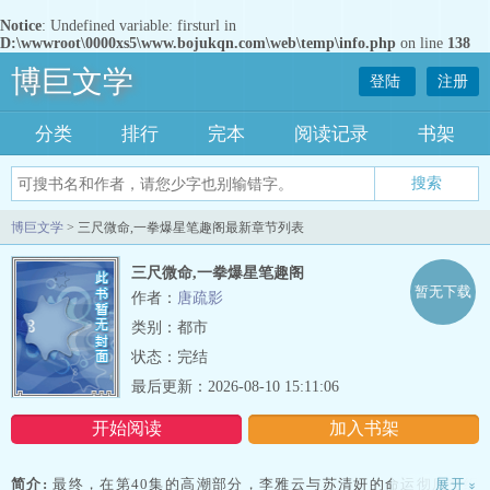
Notice
: Undefined variable: firsturl in
D:\wwwroot\0000xs5\www.bojukqn.com\web\temp\info.php
on line
138
博巨文学
登陆
注册
分类
排行
完本
阅读记录
书架
博巨文学
> 三尺微命,一拳爆星笔趣阁最新章节列表
三尺微命,一拳爆星笔趣阁
暂无下载
作者：
唐疏影
类别：都市
状态：完结
最后更新：2026-08-10 15:11:06
开始阅读
加入书架
简介:
最终，在第40集的高潮部分，李雅云与苏清妍的命运彻底交织
展开
»