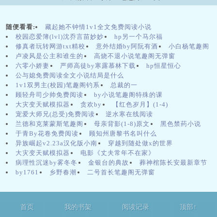
索，揭开隐藏在地下的秘密。《洛希极限》不仅是一部关于人类未来
的科幻小说，更是一段关于爱、信任与责任的心灵旅程。通过李明与
阿秀的故事，作者告诉我们，科学与人性并不是对立的，而是可以相
随便看看:
藏起她不钟情1v1全文免费阅读小说
辅相成。最终，只有懂得珍惜彼此、关注他人的人类，才能够在浩瀚
校园恋爱簿(lvl)沈乔言苗妙妙
hp另一个马尔福
的宇宙中找到真正的归宿。《洛希极限》辩论赛当天，课程的气氛瞬
修真者玩转网游txt精校
意外结婚by阿阮有酒
小白杨笔趣阁
间被点燃。阿杰和他的同伴们积极参与，林晨不断用她的坚持和热情
卢凌风是公主和谁生的
高烧不退小说笔趣阁无弹窗
激励着他们。比赛的过程中，学生们逐渐展现出了他们的才华和潜
六零小娇妻
严师高徒by寒露慕林下载
hp恒星恒心
能，令林晨感到欣慰。她意识到，只要给他们机会，他们便能够展现
公与媳免费阅读全文小说结局是什么
出不一样的自我。在众多作者中，有一位名叫小雨的女孩，她的故事
1v1双男主(校园)笔趣阁钓系
总裁的一
尤其感人。小雨出身贫寒，却对文学充满热爱。在她的文章中，读者
顾轻舟司少帅免费阅读
by小说笔趣阁特殊的课
能够感受到她对生活的不屈与追求。她用生动的笔触描绘着街头的冷
大灾变天赋模拟器
贪欢by
【红色岁月】(1-4)
暖，与身边的每一个人建立起深刻的情感联系。尽管生活对她并不宽
宠爱大师兄(总受)免费阅读
逆水寒在线阅读
容，但她从未放弃自己的梦想，坚定地在写作的道路上前行。......
兰德和克莱蒙斯笔趣阁
母亲背影(1-8)原文
黑色禁药小说
于青By花卷免费阅读
顾知州唐黎书名叫什么
异族崛起v2.23a汉化版小南
穿越到随处做x的世界
大灾变天赋模拟器
电影《丈夫常年不在家》
病理性沉迷by雾冬冬
金银台的典故
葬神棺陈长安最新章节
by1761
乡野春潮
二号首长笔趣阁无弹窗
首页
我的书架
阅读记录
顶部↑