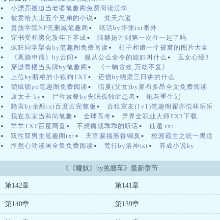
冲突的小说，讲述了主角在重生后如何改变自己的命运以及与爱人之
小漂亮被迫当老婆笔趣阁免费阅读江李
间的深刻情感纠葛。或许，生活中最为珍贵的，便是这种由心而生的
被卖给大山五个兄弟的小说
梵天六道
温暖。在这个城市的角落，雀儿药粥静静守护着每一个故事的起始与
贵族学院NP无删减笔趣阁
纸活by怀愫txt番外
延续。在一个宁静的古镇上，生活着一位年轻的药师，名叫雀儿。雀
穿书受和黑化攻年下养成
陆赫扬许则第一次在一起了吗
儿的父亲曾是有名的医师，传承下来的药方和医术在镇上颇具威望。
疯狂同学聚会by笔趣阁免费阅读
柱子和娘一个被窝的图片大全
雀儿从小便耳濡目染，对中医产生了浓厚的兴趣。她的家族世代以治
《离婚申请》by云间
服从公么命令的媳妇叫什么
玉女心经3
疗和调理著称，药材铺满整个院子，奇香四溢。雀儿在药理上勤奋钻
穿进青楼当头牌by笔趣阁
《一晌贪欢,万劫不复》
研，但心中始终燃烧着对麻烦的渴望——她希望通过药物治愈人心的
上位by断粮的小狼狗TXT
还债by绕梁三日讲的什么
病痛。最终，李峥选择了逃避，向小雨提出分手，试图回归到曾经的
鹅绒锁po笔趣阁免费阅读
暗夏(父女)by夏布多昂全文免费阅读
生活。但他不知道的是，这个决定如同在火上浇油，让小雨陷入了深
废太子 by
尸位素餐by失眠孤独症患者
炮灰重生记
深的绝望之中。在一个早晨，当李峥收到小雨的最后一条信息时，他
隐衷by余酲txt百度云完整版
合租室友(1v1)笔趣阁翟亦恺林乐乐
的内心瞬间崩溃。小雨在信息中表露出了自己对生活的绝望，最后更
我在东京当和尚笔趣
全球高考
异界全职业大师TXT下载
是提到了自杀的念头。李峥感到恐慌不已，陷入无尽的自责与懊悔。
羊羊TXT百度网盘
不想痛就乖乖的听话
仙遁 txt
整个草原上的气氛变得异常紧张，沉甸甸的空气仿佛要将它们压垮。
双性双男主笔趣阁txt
天官赐福墨香铜臭
校园霸主之统一黑道
这个时候，狼群的成员们纷纷收敛了欢呼，做出了战斗的准备。而洞
怦然心动漫画全集免费阅读
梵行by洛神txt
养成小说by
察到萨尔戈的力量后，阿尔卡的心中也产生了一丝不安。就在一个秋
夜，长安城的月色如水，落叶纷纷，姜蜜正在书房学习。她的书房兼
《《哑奴》by羌塘车》最新章节
作密室，墙壁上挂满古籍与兵书，各种谋略尽收眼底。她的目光在烛
光中闪烁，心中思绪万千。突然，书房的门被推开，首辅大人慢慢走
第142章
第141章
了进来，面色凝重。“谢谢。”周扶妖诧异于她的直率，便下意识地望
向书架：“这里是小镇上最好的书店，虽然不大，但书籍种类繁多，你
第140章
第139章
可以随便挑选。”而林秋婉也在这条新的征程上，继续着她的探索与追
寻。她知道，作为一名药师，她不仅仅是在治病救人，更是在与自然