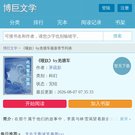
博巨文学
登陆
注册
分类
排行
完本
阅读记录
书架
博巨文学
> 《哑奴》by羌塘车最新章节列表
《哑奴》by羌塘车
暂无下载
作者：
茅疏影
类别：科幻
状态：完结
最后更新：2026-08-07 07:35:33
开始阅读
加入书架
简介:
在那个属于他们的故事中，李晨与林雪渴望着新的起点，期待
展开
»
着未来的每一个明天。他们知道，不再孤单的彼此，将在爱的港湾
中，续写着属于自己的传奇。《靠近他(重生1v1)》是一部充满情感与
每日推荐:
龙血无删减笔趣阁txt