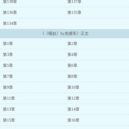
第138章
第137章
对话，理解万物之间的联系。心灵的成长与医疗技术的进步同样重
要，她的目标是实现人类与自然之间的和谐相处，让每一个生命都能
第136章
第135章
够在这个星球上找到属于自己的春日。两人决定秘密行动。她们开始
潜入公司，收集证据，同时也展开了一系列的调查。他们发现的不仅
第134章
仅是一个企业的腐败，更是涉及到了更大的利益网络，竟然与一些权
《《哑奴》by羌塘车》正文
势家族息息相关。随着调查的深入，苏烨发现自己已经成为了棋局中
的一颗棋子，各方势力都在暗中观察着她的一举一动。从那以后，李
第1章
第2章
翔将顶点笔趣阁视作一种信仰，不再只是简单的阅读工具，而是一处
能让他汲取力量和智慧的园地。他开始在团队中分享自己的写作，也
第3章
第4章
将自己的生活经历转化为一个个故事，鼓励更多的人加入到这个大家
庭中，享受阅读的乐趣、探索的快乐。李翔明白，在文字的世界里，
第5章
第6章
大家都是探险者，有着自己的使命和梦想。无论生活多么平淡，只要
保有热爱的心，人生的旅程就将熠熠生辉。在一个被茂密森林和高耸
第7章
第8章
山脉环绕的神秘大陆上，生活着一种罕见的生物——兽人，他们个头
高大，体格健壮，拥有强大的力量和敏锐的感官。在这个世界的深
第9章
第10章
处，传说中隐藏着一种顶级的omega，拥有无与伦比的吸引力，可以
让任何兽人为其倾心。陆琛的家庭背景并不简单，他身处的圈子让苏
第11章
第12章
婉倍感压力。陆琛的父母对他的感情生活有着严格的要求，而他也在
父母与苏婉之间陷入了深深的矛盾。苏婉虽然深爱着陆琛，但面对复
第13章
第14章
杂的家族压力和自己的不安，内心也开始动摇。在一次误会之后，苏
第15章
第16章
婉选择了距离，试图给彼此一些空间。......