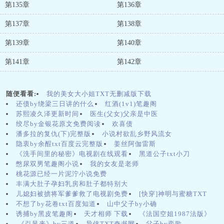
第135章
第136章
第137章
第138章
第139章
第140章
第141章
第142章
随便看看:
我的美女大小姐TXT无删减版下载
还债by绕梁三日讲的什么
红酒(1v1)笔趣阁
苏熙凌久泽更新时间
医生(父女)父亲是中医
绞尽by金银花原文免费阅读
欢喜债
潘多拉的复仇(下)完整版
小说村欲乱乡野风流女
隐衷by余酲txt百度云完整版
姜丝阿伽雷斯
《洗手间里的秘密》电视剧在线观看
黑道公子txt小刀
憋尿双男笔趣阁小说
我的女友是老师
桃花源已经一片泥泞小说免费
丰满大肚子孕妇乳房和肚子都特别大
儿媳妇被掳将军爹爹救了电视剧免费
[快穿]神明与蜜糖TXT
不想了by花卷txt百度知道
山中父子by小确
诱捕by黑皮笔趣阁
天才相师 下载
《法国空姐1987法版》
.《引风来》by三道
异侠TXT奇书网
父子by奕歌